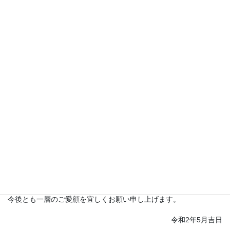
積して参りました。
技術力を高めながら、最新の機械、ソフトを導入し又、時代の
流れに沿って、コストダウンにも
応えられるように創意工夫を高めつつ、私をはじめ従業員一同頑
張って参りました。
起業した当時は、AIなどが活躍し機械等もオートメーション化す
るんではないかと思っていました。
そんな時代も、目前に迫っている状況ですが次のフェーズはアナ
ログとデジタルの融合！
何故ならデジタルの要素だけでは、お客様の想像をカタチに！は
不可能なのです。
我々の生み出すものは全て作品です。作品には、美しさが必要で
あり、それには、エッジの加工技術と輝きなのです。
この㈱モリタエンジニアリングの”こだわり”ともいえる技術力で、
お客様共々、一層飛躍していきたいと思いますので
今後とも一層のご愛顧を宜しくお願い申し上げます。
令和2年5月吉日