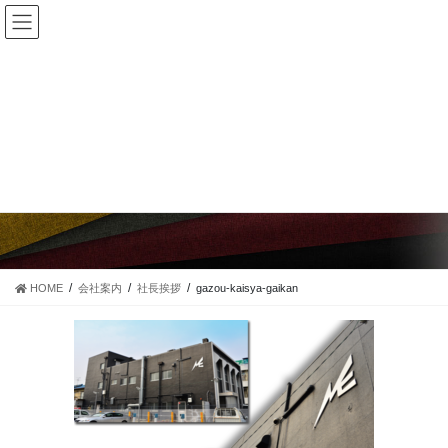
コ
ナ
ン
ビ
テ
ゲ
ン
ー
ツ
シ
に
ョ
移
ン
gazou-kaisya-gaikan
動
に
移
動
HOME
会社案内
社長挨拶
gazou-kaisya-gaikan