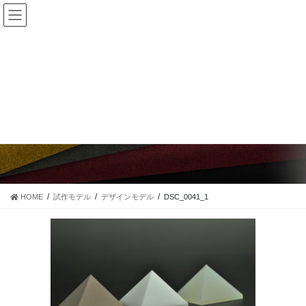
コ
ナ
ン
ビ
テ
ゲ
ン
ー
ツ
シ
に
ョ
移
ン
DSC_0041_1
動
に
移
動
HOME
試作モデル
デザインモデル
DSC_0041_1